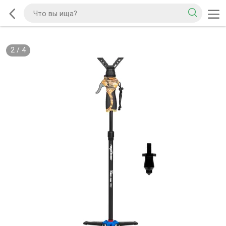
2
/
4