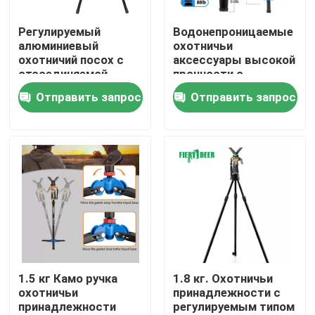
Регулируемый
Водонепроницаемые
VR - шоу
алюминиевый
охотничьи
охотничий посох с
аксессуары высокой
отсоединяемой
прочности с
О Компании
головой для
регулируемым
Отправить запрос
Отправить запрос
активных занятий на
ремнем
открытом воздухе
Наша фабрика
контроль качества
контактные данные
Отправить запрос
1.5 кг Камо ручка
1.8 кг. Охотничьи
охотничьи
принадлежности с
принадлежности
регулируемым типом
Охотничье скобки