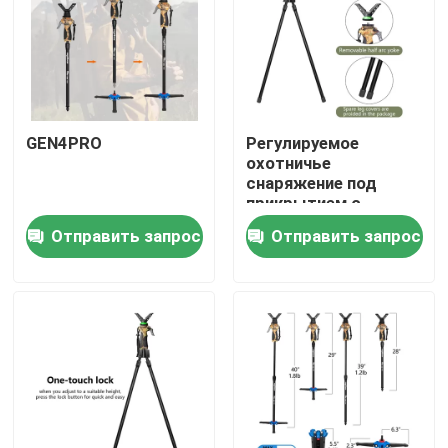
GEN4PRO
Регулируемое
охотничье
снаряжение под
прикрытием с
алюминиевым
Отправить запрос
Отправить запрос
корпусом,
отсоединяемая
голова, расширяемая
длина
Главная страница
Продукция
Ролики