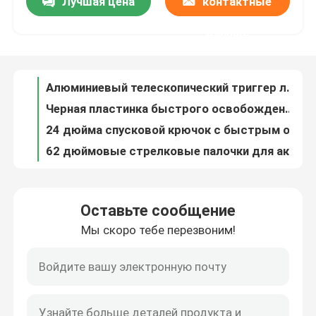
Лучшая цена
контактные
Алюминиевый телескопический триггер легкий для активных занятий на открытом воздухе
Черная пластинка быстрого освобождения легко переносимая треугольник камеры
данные
VR - шоу
24 дюйма спусковой крючок с быстрым освобождением пластинки головки для профессиональной фотографии
62 дюймовые стрелковые палочки для активных занятий на открытом воздухе
О Компании
40-62 дюйма Триггер-Стик с быстрым освобождением Пластина скручивающий замок Треугольник Монопод со стабильной поддержкой
Легко переносится 24-40 дюймовый штатив Стоять головой шара штатив монопод
Наша фабрика
24-40 дюймовый трикотажный столб из алюминия с быстрым освобождением для легкой перевозки
Высота 1,65 м Трипода с резиновыми ногами
Алюминиевая сплав стрельба штатив Гибкая высота движения 60-105 см 360 градусов
контроль качества
100 см складной охотничьей палочкой с пластинкой быстрого освобождения и тремя ножками
Оставьте сообщение
Свободное регулирование стрельба трипода 360 градусов Pan Range Алюминиевый сплав
контактные данные
Мы скоро тебе перезвоним!
Резиновые тройник ноги охота стрельба палки черный столб с уровнем пузыря
Трипод стрельбы 360 градусов 110 см свернутая длина без регулирования
Отправить запрос
Камо ручка съемка штатив двойной пузырь быстрый пластинка для DSLR камеры
60-105 см Стрелковые стойки с уровнем пузыря и пластинкой быстрого выпуска
Охотничье скобки