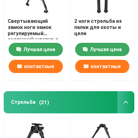
Свертывающий
2 ноги стрельба из
замок ноги замок
палки для охоты и
регулируемый
цели
охотничий штатив с
быстрой обувной
Лучшая цена
Лучшая цена
пластиной
контактные
контактные
данные
данные
Стрельба
(21)