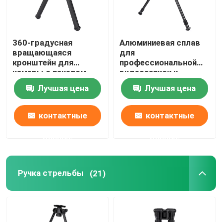
360-градусная
Алюминиевая сплав
вращающаяся
для
кронштейн для
профессиональной
камеры с пакетом
видеозаписи и
кронштейна 1 х
радиовещания
Лучшая цена
Лучшая цена
контактные
контактные
данные
данные
Ручка стрельбы
(21)