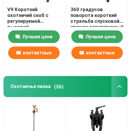
V9 Короткий
360 градусов
Стрельба на биподе
охотничий скоб с
поворота короткий
регулируемой
стрельба спусковой
высотой
крючок регулируемый
Охотиться винтовка Bipod
Алюминиевый сплав
угол
Лучшая цена
Лучшая цена
Охотиться аксессуары
контактные
контактные
данные
данные
Адвокатура пуска
Охотничья палка
(26)
стойка камеры
Телескопная установка
Сфера применения