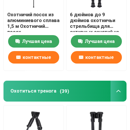
вися кронштейн
Охотничий посох из
6 дюймов до 9
алюминиевого сплава
дюймов охотничьи
1,5 м Охотничий
стрельбища для
Многофункциональный кронштейн
посох
активных занятий на
открытом воздухе
Лучшая цена
Лучшая цена
Портативная стойка
контактные
контактные
стол
данные
данные
Охотиться тренога
(39)