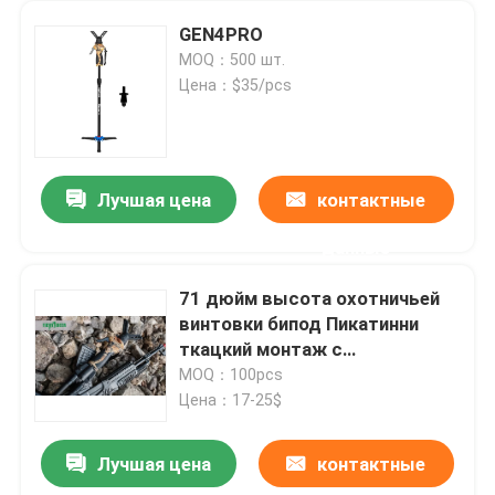
GEN4PRO
MOQ：500 шт.
Цена：$35/pcs
Лучшая цена
контактные
данные
71 дюйм высота охотничьей
винтовки бипод Пикатинни
ткацкий монтаж с
регулировкой угла ноги
MOQ：100pcs
Цена：17-25$
Лучшая цена
контактные