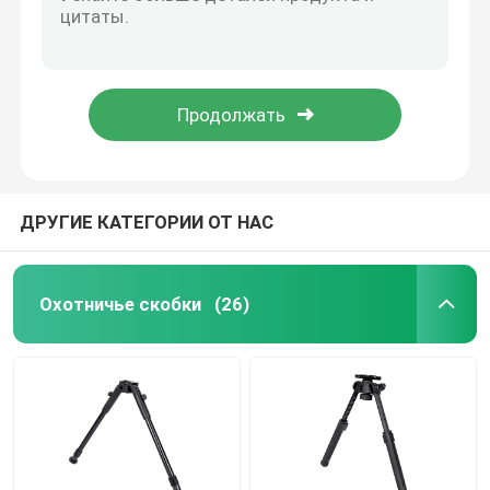
Высота головки мяча регулируемый охотничий штатив 25-105 см сложенная длина 50 см
Трипод для профессиональных кинематографистов
Охотничья палка
Высокоустойчивый регулируемый стрелковый подставник для профессионального использования
Стреляющие биподы из алюминиевого сплава Fierydeer Черный цвет
Охотиться тренога
Легкая установка высокая долговечность стрельба стоять черный
Стрельба
ДРУГИЕ КАТЕГОРИИ ОТ НАС
Ручка стрельбы
Охотничье скобки
(26)
Ручка пуска
Стреляющий штатив
Стрелковая стойка