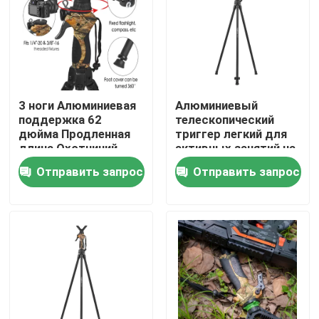
VR - шоу
О Компании
3 ноги Алюминиевая
Алюминиевый
поддержка 62
телескопический
Наша фабрика
дюйма Продленная
триггер легкий для
длина Охотничий
активных занятий на
штатив
открытом воздухе
Отправить запрос
Отправить запрос
контроль качества
контактные данные
Отправить запрос
Охотничье скобки