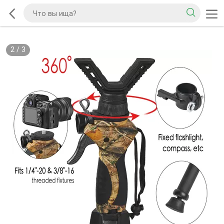
2
/
3