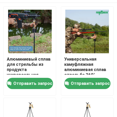
Алюминиевый сплав
Универсальная
для стрельбы из
камуфляжная
продукта
алюминиевая сплав
универсальная
стрельба 360°
совместимость DX-
вращаемая для
Главная страница
Отправить запрос
Отправить запрос
004-02GEN6
точной охоты
Продукция
Ролики