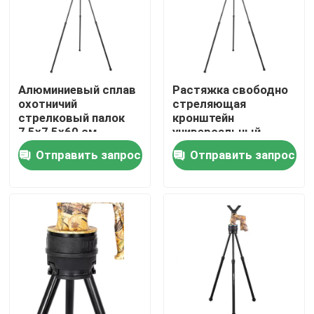
VR - шоу
О Компании
Алюминиевый сплав
Растяжка свободно
охотничий
стреляющая
стрелковый палок
кронштейн
Наша фабрика
7,5x7,5x60 см
универсальный
алюминиевый сплав
Отправить запрос
Отправить запрос
Влоггинг
контроль качества
контактные данные
Отправить запрос
Охотничье скобки