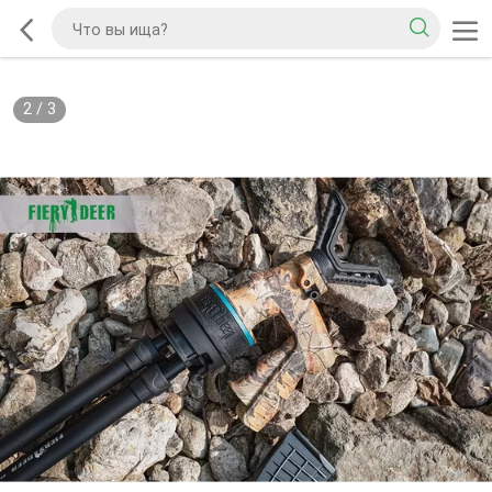
2
/
3