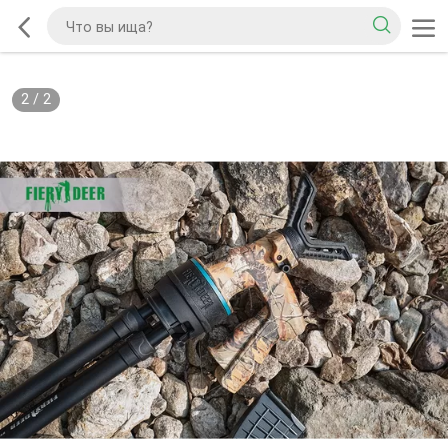
2
/
2