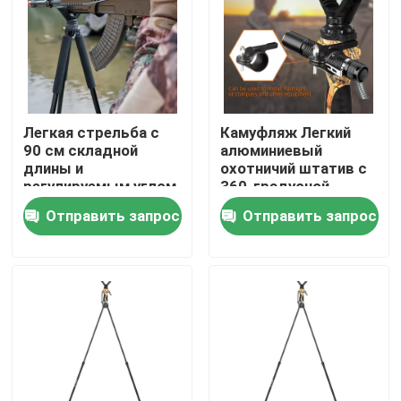
VR - шоу
О Компании
Легкая стрельба с
Камуфляж Легкий
90 см складной
алюминиевый
Наша фабрика
длины и
охотничий штатив с
регулируемым углом
360-градусной
ноги
дальностью и
Отправить запрос
Отправить запрос
контроль качества
эргономичным
дизайном
контактные данные
Отправить запрос
Охотничье скобки